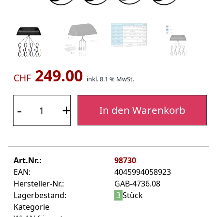
249.00
CHF
inkl. 8.1 % MwSt.
-
+
In den Warenkorb
Art.Nr.:
98730
EAN:
4045994058923
Hersteller-Nr.:
GAB-4736.08
Lagerbestand:
3
Stück
Kategorie