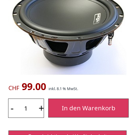
99.00
CHF
inkl. 8.1 % MwSt.
-
+
In den Warenkorb