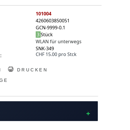
101004
4260603850051
GCN-9999-0.1
3
Stück
WLAN für unterwegs
SNK-349
CHF 15.00 pro Stck
:
N
DRUCKEN
GE