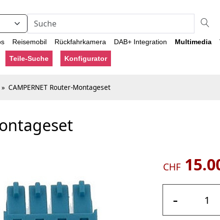
os
Reisemobil
Rückfahrkamera
DAB+ Integration
Multimedia
Teile-Suche
Konfigurator
»
CAMPERNET Router-Montageset
ontageset
15.0
CHF
-