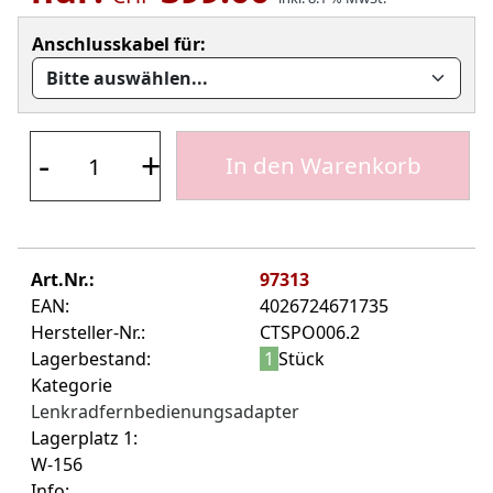
Anschlusskabel für:
-
+
In den Warenkorb
Art.Nr.:
97313
EAN:
4026724671735
Hersteller-Nr.:
CTSPO006.2
Lagerbestand:
1
Stück
Kategorie
Lenkradfernbedienungsadapter
Lagerplatz 1:
W-156
Info: