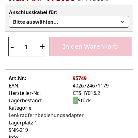
Anschlusskabel für:
-
+
In den Warenkorb
Art.Nr.:
95749
EAN:
4026724671179
Hersteller-Nr.:
CTSHY016.2
Lagerbestand:
2
Stück
Kategorie
Lenkradfernbedienungsadapter
Lagerplatz 1:
SNK-219
Info: