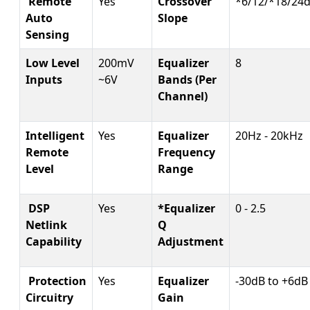
Remote
Yes
Crossover
*6/12/*18/24
Auto
Slope
Sensing
Low Level
200mV
Equalizer
8
Inputs
~6V
Bands (Per
Channel)
Intelligent
Yes
Equalizer
20Hz - 20kHz
Remote
Frequency
Level
Range
DSP
Yes
*Equalizer
0 - 2.5
Netlink
Q
Capability
Adjustment
Protection
Yes
Equalizer
-30dB to +6dB
Circuitry
Gain