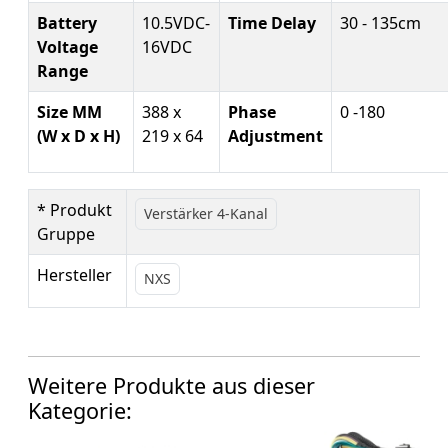
Battery
10.5VDC-
Time Delay
30 - 135cm
Voltage
16VDC
Range
Size MM
388 x
Phase
0 -180
(W x D x H)
219 x 64
Adjustment
* Produkt
Verstärker 4-Kanal
Gruppe
Hersteller
NXS
Weitere Produkte aus dieser
Kategorie: