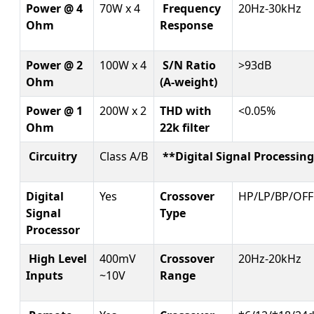
Power @ 4
70W x 4
Frequency
20Hz-30kHz
Ohm
Response
Power @ 2
100W x 4
S/N Ratio
>93dB
Ohm
(A-weight)
Power @ 1
200
W x
2
THD with
<0.05%
Ohm
22k filter
Circuitry
Class
A/B
**Digital Signal Processing
Digital
Yes
Crossover
HP/LP/BP/OFF
Signal
Type
Processor
High Level
400mV
Crossover
20Hz-20kHz
Inputs
~10V
Range