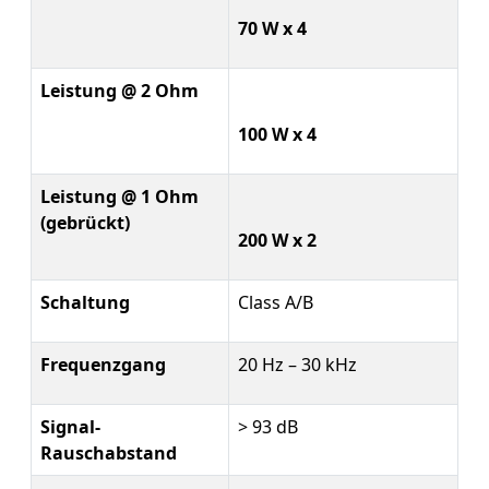
70 W x 4
Leistung @ 2 Ohm
100 W x 4
Leistung @ 1 Ohm
(gebrückt)
200 W x 2
Schaltung
Class A/B
Frequenzgang
20 Hz – 30 kHz
Signal-
> 93 dB
Rauschabstand