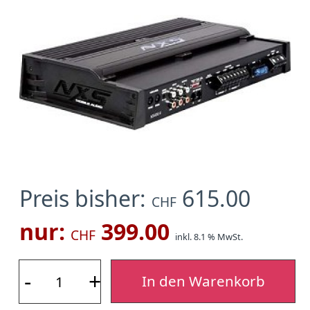
Preis bisher:
615.00
CHF
nur:
399.00
CHF
inkl. 8.1 % MwSt.
-
+
In den Warenkorb