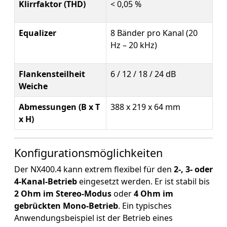
Klirrfaktor (THD)
< 0,05 %
Equalizer
8 Bänder pro Kanal (20
Hz – 20 kHz)
Flankensteilheit
6 / 12 / 18 / 24 dB
Weiche
Abmessungen (B x T
388 x 219 x 64 mm
x H)
Konfigurationsmöglichkeiten
Der NX400.4 kann extrem flexibel für den
2-, 3- oder
4-Kanal-Betrieb
eingesetzt werden. Er ist stabil bis
2 Ohm im Stereo-Modus
oder
4 Ohm im
gebrückten Mono-Betrieb
. Ein typisches
Anwendungsbeispiel ist der Betrieb eines