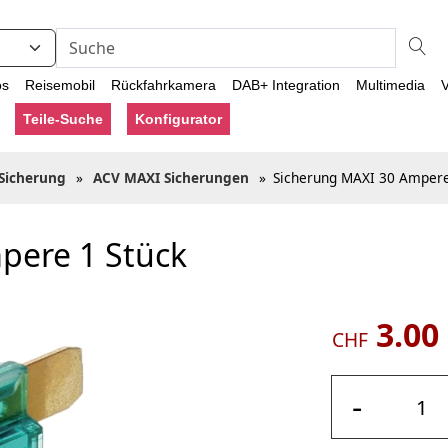
os
Reisemobil
Rückfahrkamera
DAB+ Integration
Multimedia
V
Teile-Suche
Konfigurator
Sicherung
»
ACV MAXI Sicherungen
»
Sicherung MAXI 30 Ampere
pere 1 Stück
3.00
CHF
-