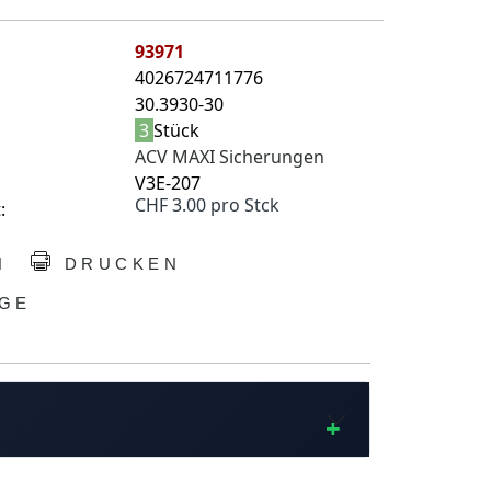
93971
4026724711776
30.3930-30
3
Stück
ACV MAXI Sicherungen
V3E-207
CHF 3.00 pro Stck
:
N
DRUCKEN
GE