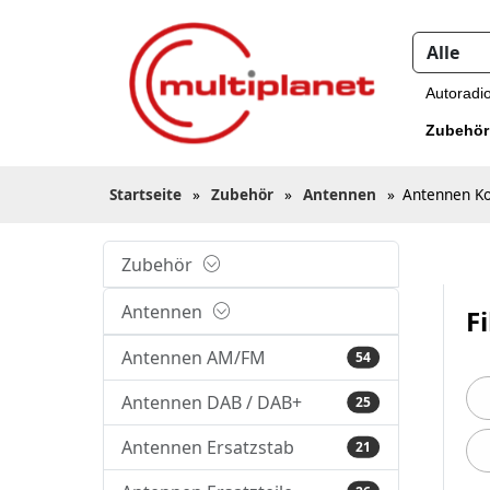
Autoradi
Zubehör
Startseite
»
Zubehör
»
Antennen
»
Antennen K
Zubehör
Antennen
Fi
Antennen AM/FM
54
Antennen DAB / DAB+
25
Antennen Ersatzstab
21