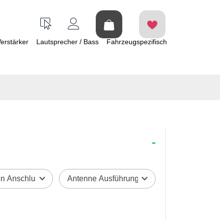
erstärker
Lautsprecher / Bass
Fahrzeugspezifisch
Antennen Anschluss
Antenne Ausführung