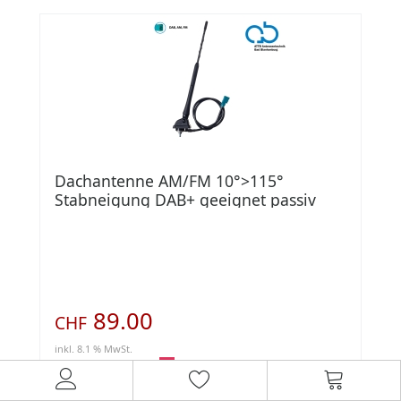
Dachantenne AM/FM 10°>115°
Stabneigung DAB+ geeignet passiv
89.00
CHF
inkl. 8.1 % MwSt.
Lagerbestand:
0
Art.Nr.: 101750