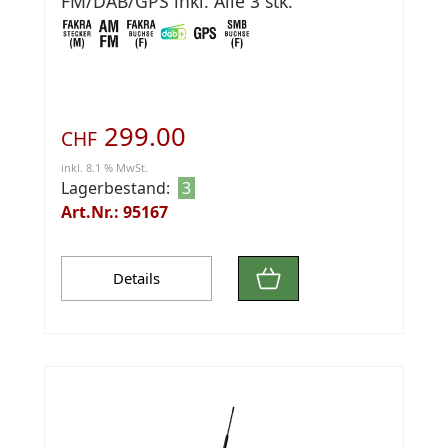
FM/DAB/GPS inkl. Alle 3 stk.
Adapterkabel 6.5 m
299.00
CHF
inkl. 8.1 % MwSt.
Lagerbestand:
3
Art.Nr.: 95167
Details