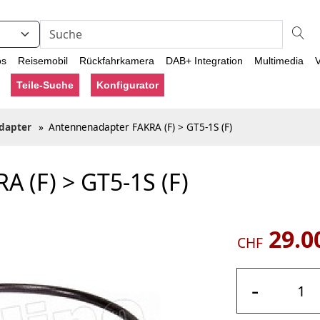
os
Reisemobil
Rückfahrkamera
DAB+ Integration
Multimedia
V
Teile-Suche
Konfigurator
dapter
»
Antennenadapter FAKRA (F) > GT5-1S (F)
 (F) > GT5-1S (F)
29.0
CHF
-