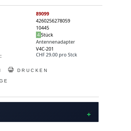
89099
4260256278059
10445
4
Stück
Antennenadapter
V4C-201
CHF 29.00 pro Stck
:
N
DRUCKEN
GE