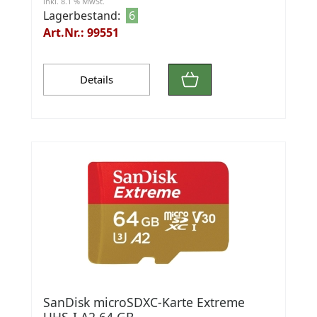
inkl. 8.1 % MwSt.
Lagerbestand:
6
Art.Nr.: 99551
Details
SanDisk microSDXC-Karte Extreme
UHS-I A2 64 GB