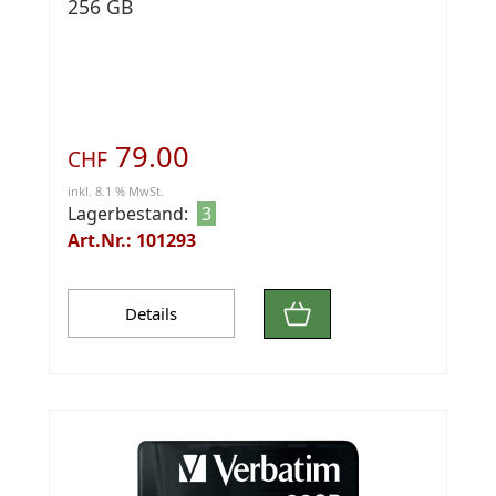
256 GB
79.00
CHF
inkl. 8.1 % MwSt.
Lagerbestand:
3
Art.Nr.: 101293
Details