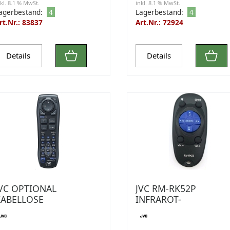
nkl. 8.1 % MwSt.
inkl. 8.1 % MwSt.
agerbestand:
4
Lagerbestand:
4
rt.Nr.: 83837
Art.Nr.: 72924
Details
Details
VC OPTIONAL
JVC RM-RK52P
KABELLOSE
INFRAROT-
FERNBEDIENUNG
FERNBEDIENUNG