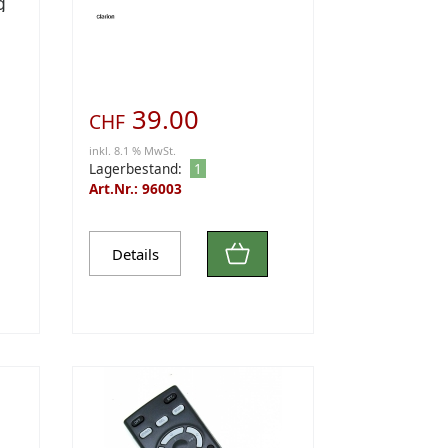
g
39.00
CHF
inkl. 8.1 % MwSt.
Lagerbestand:
1
Art.Nr.: 96003
Details