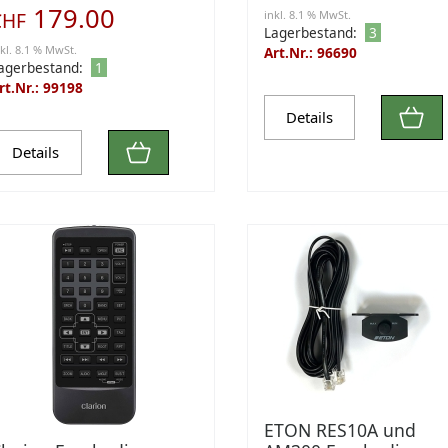
179.00
CHF
inkl. 8.1 % MwSt.
Lagerbestand:
3
nkl. 8.1 % MwSt.
Art.Nr.: 96690
agerbestand:
1
rt.Nr.: 99198
Details
Details
ETON RES10A und