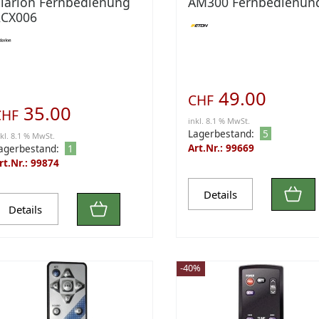
larion Fernbedienung
AM300 Fernbedienun
RCX006
49.00
CHF
35.00
CHF
inkl. 8.1 % MwSt.
Lagerbestand:
5
nkl. 8.1 % MwSt.
Art.Nr.: 99669
agerbestand:
1
rt.Nr.: 99874
Details
Details
-40%