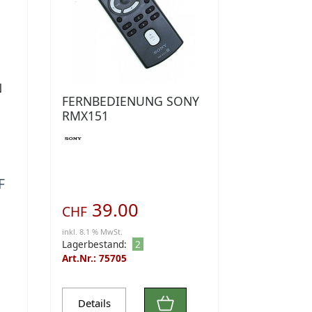
N
FERNBEDIENUNG SONY
RMX151
F
39.00
CHF
inkl. 8.1 % MwSt.
Lagerbestand:
2
Art.Nr.: 75705
Details