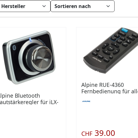
Alpine RUE-4360
Fernbedienung für all
lpine Bluetooth
Steuergeräte mit
autstärkeregler für iLX-
Remote Ready
05 / iLX-F115 / iLX-F905
39.00
CHF