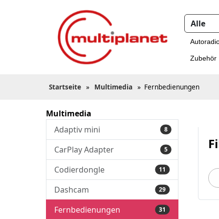
Autoradi
Zubehör
Startseite
»
Multimedia
»
Fernbedienungen
Multimedia
Adaptiv mini
8
Fi
CarPlay Adapter
5
Codierdongle
11
Dashcam
29
Fernbedienungen
31