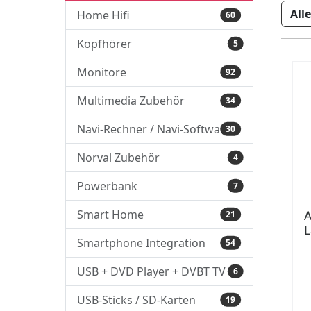
Home Hifi
60
Kopfhörer
5
Monitore
92
Multimedia Zubehör
34
Navi-Rechner / Navi-Software
30
Norval Zubehör
4
Powerbank
7
Smart Home
A
21
L
Smartphone Integration
7
54
USB + DVD Player + DVBT TV
6
USB-Sticks / SD-Karten
19