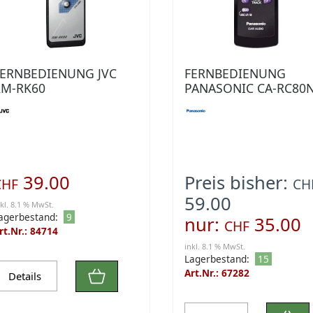
FERNBEDIENUNG JVC
FERNBEDIENUNG
RM-RK60
PANASONIC CA-RC80
39.00
Preis bisher:
CHF
CH
59.00
nkl. 8.1 % MwSt.
agerbestand:
9
nur:
35.00
CHF
rt.Nr.: 84714
inkl. 8.1 % MwSt.
Lagerbestand:
15
Art.Nr.: 67282
Details