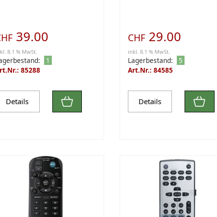
39.00
29.00
CHF
CHF
nkl. 8.1 % MwSt.
inkl. 8.1 % MwSt.
agerbestand:
1
Lagerbestand:
5
rt.Nr.: 85288
Art.Nr.: 84585
Details
Details