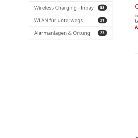
Wireless Charging - Inbay
58
i
WLAN für unterwegs
21
L
A
Alarmanlagen & Ortung
23