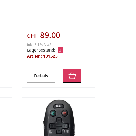
oder HDV Interfaces
89.00
CHF
inkl. 8.1 % MwSt.
Lagerbestand:
0
Art.Nr.: 101525
Details