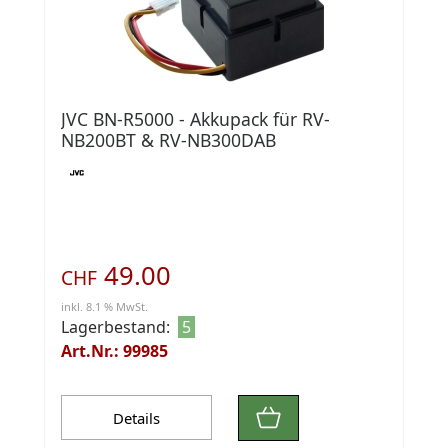
JVC BN-R5000 - Akkupack für RV-
NB200BT & RV-NB300DAB
49.00
CHF
inkl. 8.1 % MwSt.
Lagerbestand:
5
Art.Nr.: 99985
Details