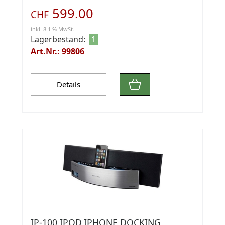
599.00
CHF
inkl. 8.1 % MwSt.
Lagerbestand:
1
Art.Nr.: 99806
Details
IP-100 IPOD,IPHONE DOCKING