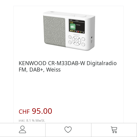
KENWOOD CR-M33DAB-W Digitalradio
FM, DAB+, Weiss
95.00
CHF
inkl. 8.1 % MwSt.
Lagerbestand:
13
Art.Nr.: 100848