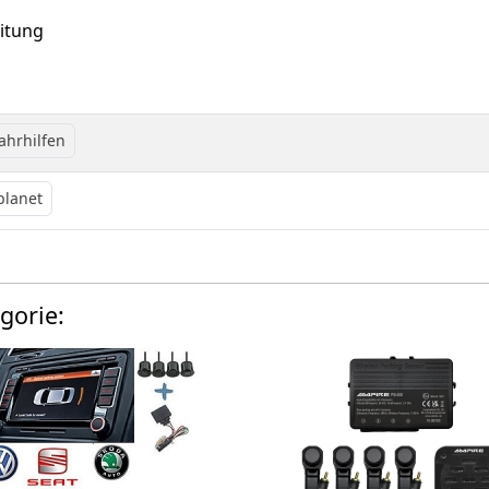
itung
ahrhilfen
planet
gorie: