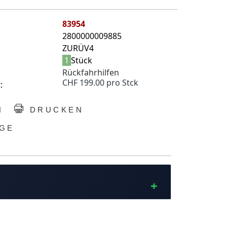
83954
2800000009885
ZURÜV4
1
Stück
Rückfahrhilfen
CHF 199.00 pro Stck
:
N
DRUCKEN
GE