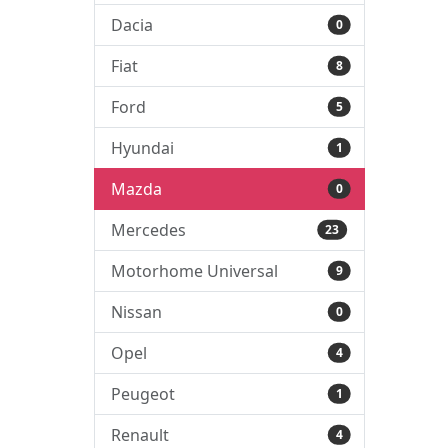
Dacia
0
Fiat
8
Ford
5
Hyundai
1
Mazda
0
Mercedes
23
Motorhome Universal
9
Nissan
0
Opel
4
Peugeot
1
Renault
4