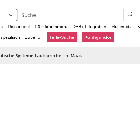
os
Reisemobil
Rückfahrkamera
DAB+ Integration
Multimedia
V
spezifisch
Zubehör
Teile-Suche
Konfigurator
ifische Systeme Lautsprecher
»
Mazda