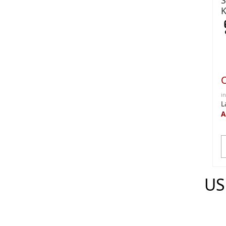
S
K
i
L
A
US