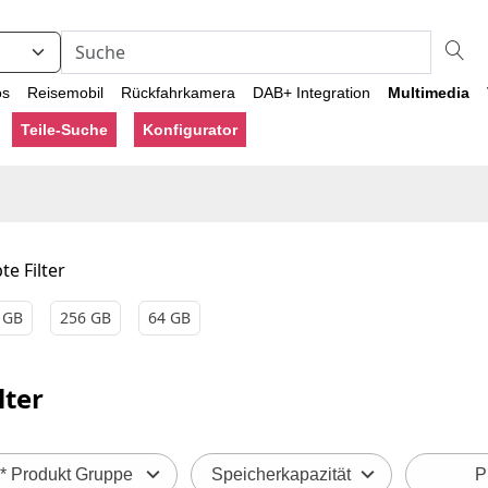
os
Reisemobil
Rückfahrkamera
DAB+ Integration
Multimedia
Teile-Suche
Konfigurator
te Filter
 GB
256 GB
64 GB
lter
* Produkt Gruppe
Speicherkapazität
P