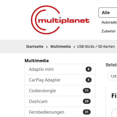
Autoradi
Zubehör
Startseite
»
Multimedia
»
USB-Sticks / SD-Karten
Multimedia
Belieb
Adaptiv mini
8
128
CarPlay Adapter
5
Codierdongle
11
Fi
Dashcam
29
Fernbedienungen
31