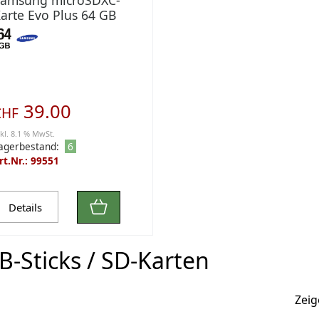
amsung microSDXC-
arte Evo Plus 64 GB
39.00
CHF
nkl. 8.1 % MwSt.
agerbestand:
6
rt.Nr.: 99551
Details
B-Sticks / SD-Karten
Zei