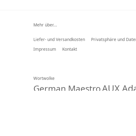
Mehr über...
Liefer- und Versandkosten
Privatsphäre und Date
Impressum
Kontakt
Wortwolke
AUX Ad
German Maestro
Spannungswandler
Bose
C-KLA
Multiplanet GmbH
© 2026 -