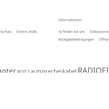
Informationen
nschutz
Unsere AGBs
So finden Sie uns
Einbauservi
Rückgabebedingungen
Öffnun
RADIOE
apter
Lautsprecherkabel
ROT
Dometic
SSE
DIN-Buchse