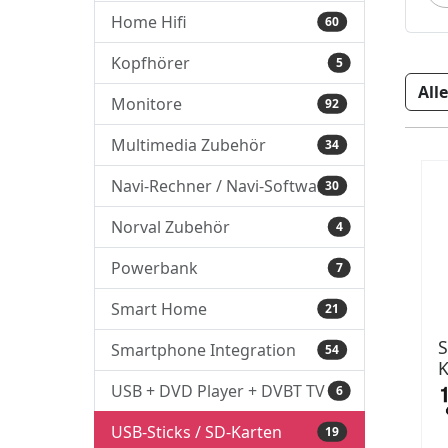
Home Hifi
60
Kopfhörer
5
Monitore
92
Multimedia Zubehör
34
Navi-Rechner / Navi-Software
30
Norval Zubehör
4
Powerbank
7
Smart Home
21
S
Smartphone Integration
54
K
USB + DVD Player + DVBT TV
6
USB-Sticks / SD-Karten
19