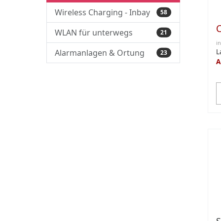
Wireless Charging - Inbay
58
WLAN für unterwegs
21
i
L
Alarmanlagen & Ortung
23
A